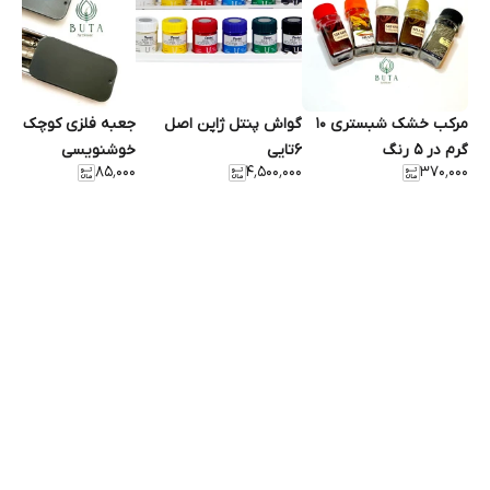
مرکب خشک شبستری 10
گواش پنتل ژاپن اصل
جعبه فلزی کوچک ابزار
گرم در 5 رنگ
۶تایی
خوشنویسی
۸۵٬۰۰۰
۴٬۵۰۰٬۰۰۰
۳۷۰٬۰۰۰