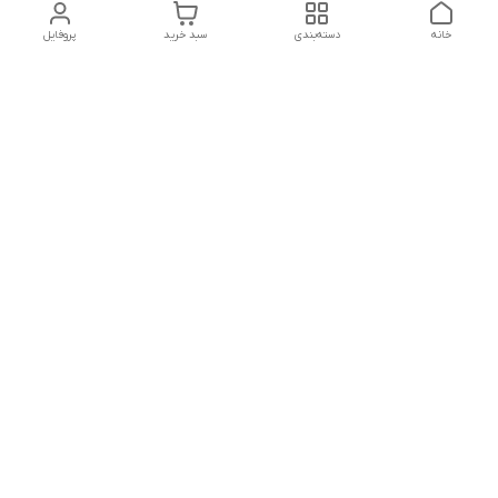
خانه
دسته‌بندی
سبد خرید
پروفایل
دسترسی سریع
تماس با ما
شکایات
• پشتیبانی و پاسخگویی مشتریان عزیز از ساعت ۱۱ صبح تا ۵ بعد از
ظهر.
• تماس، پیامک و یا ارسال پیام در تلگرام
• Answering your questions on Telegram messenger.
شماره تماس
09386657285