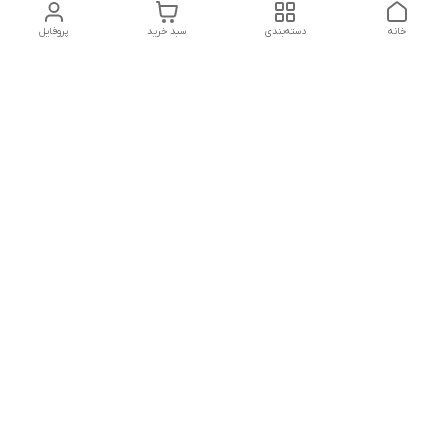
خانه
دسته‌بندی
سبد خرید
پروفایل
دسترسی سریع
تماس با ما
شکایات
• پشتیبانی و پاسخگویی مشتریان عزیز از ساعت ۱۱ صبح تا ۵ بعد از
ظهر.
• تماس، پیامک و یا ارسال پیام در تلگرام
• Answering your questions on Telegram messenger.
شماره تماس
09386657285