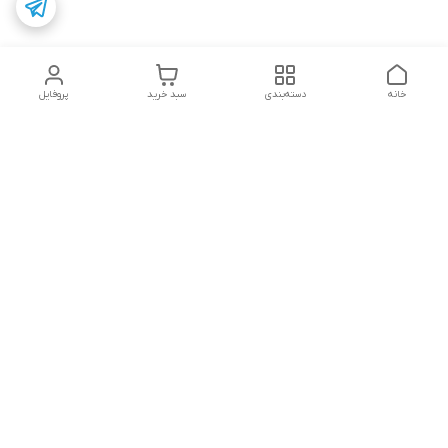
خانه
دسته‌بندی
سبد خرید
پروفایل
دسترسی سریع
تماس با ما
شکایات
• پشتیبانی و پاسخگویی مشتریان عزیز از ساعت ۱۱ صبح تا ۵ بعد از
ظهر.
• تماس، پیامک و یا ارسال پیام در تلگرام
• Answering your questions on Telegram messenger.