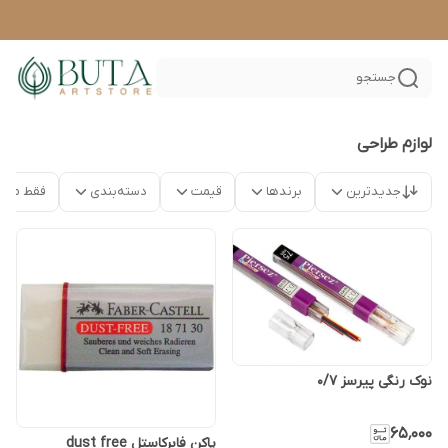
جستجو
لوازم طراحی
جدیدترین
برندها
قیمت
دسته‌بندی
فقط محص
نوک رنگی پیرسز ۰/۷
۶۵٬۰۰۰
پاکن فابرکاستل dust free