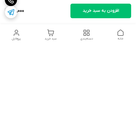
افزودن به سبد خرید
210,000
خانه
دسته‌بندی
سبد خرید
پروفایل
دسترسی سریع
تماس با ما
شکایات
• پشتیبانی و پاسخگویی مشتریان عزیز از ساعت ۱۱ صبح تا ۵ بعد از
ظهر.